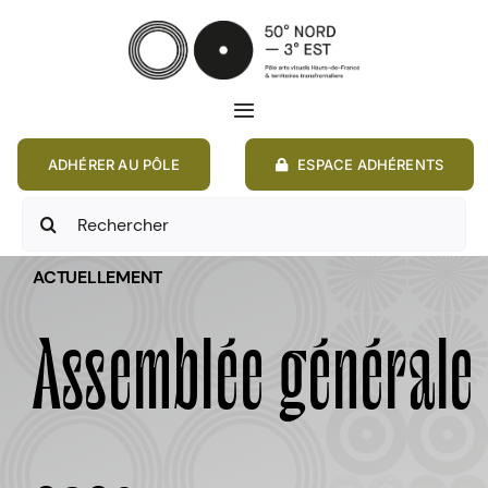
Passer
au
contenu
Toggle
Navigation
ADHÉRER AU PÔLE
ESPACE ADHÉRENTS
ACCUEIL
Rechercher:
ACTIONS
ACTUELLEMENT
MEMBRES
Assemblée générale
ANNONCES
RESSOURCES