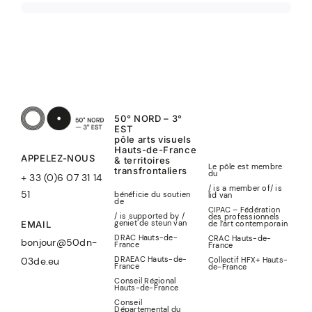
2
50° NORD – 3°
EST
pôle arts visuels
Hauts-de-France
APPELEZ-NOUS
& territoires
Le pôle est membre
transfrontaliers
du
+ 33 (0)6 07 31 14
/ is a member of
/
is
51
bénéficie du soutien
lid
van
de
CIPAC – Fédération
/ is supported by /
des professionnels
geniet de steun van
de l’art contemporain
EMAIL
DRAC Hauts-de-
CRAC Hauts-de-
bonjour@50dn-
France
France
DRAEAC Hauts-de-
Collectif HFX+ Hauts-
03de.eu
France
de-France
Conseil Régional
Hauts-de-France
Conseil
Départemental du