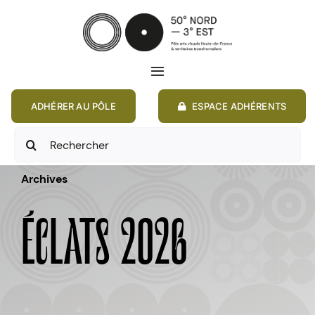
Passer
au
contenu
Toggle
Navigation
ADHÉRER AU PÔLE
ESPACE ADHÉRENTS
ACCUEIL
Rechercher:
ACTIONS
Archives
MEMBRES
ÉCLATS 2026
ANNONCES
RESSOURCES