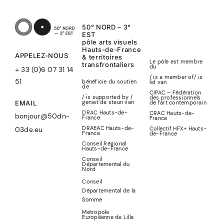
50° NORD – 3°
EST
pôle arts visuels
Hauts-de-France
APPELEZ-NOUS
& territoires
Le pôle est membre
transfrontaliers
du
+ 33 (0)6 07 31 14
/ is a member of
/
is
51
bénéficie du soutien
lid
van
de
CIPAC – Fédération
/ is supported by /
des professionnels
geniet de steun van
de l’art contemporain
EMAIL
DRAC Hauts-de-
CRAC Hauts-de-
bonjour@50dn-
France
France
DRAEAC Hauts-de-
Collectif HFX+ Hauts-
03de.eu
France
de-France
Conseil Régional
Hauts-de-France
Conseil
Départemental du
Nord
Conseil
Départemental de la
Somme
Métropole
Européenne de Lille