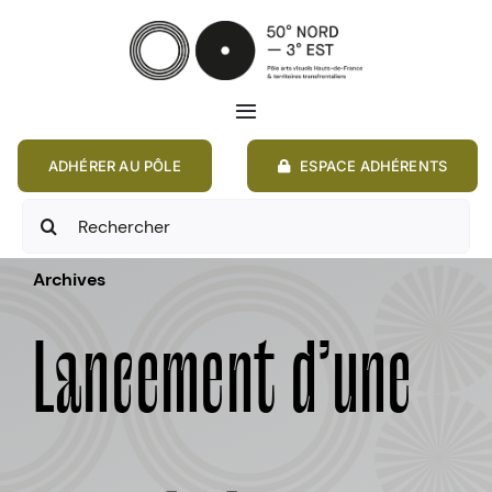
Passer
au
contenu
Toggle
Navigation
ADHÉRER AU PÔLE
ESPACE ADHÉRENTS
ACCUEIL
Rechercher:
ACTIONS
Archives
MEMBRES
Lancement d’une
ANNONCES
RESSOURCES