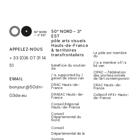
50° NORD – 3°
EST
pôle arts visuels
Hauts-de-France
APPELEZ-NOUS
& territoires
Le pôle est membre
transfrontaliers
du
+ 33 (0)6 07 31 14
/ is a member of
/
is
51
bénéficie du soutien
lid
van
de
CIPAC – Fédération
/ is supported by /
des professionnels
geniet de steun van
de l’art contemporain
EMAIL
DRAC Hauts-de-
CRAC Hauts-de-
bonjour@50dn-
France
France
DRAEAC Hauts-de-
Collectif HFX+ Hauts-
03de.eu
France
de-France
Conseil Régional
Hauts-de-France
Conseil
Départemental du
Nord
Conseil
Départemental de la
Somme