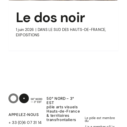
Le dos noir
1 juin 2026
|
DANS LE SUD DES HAUTS-DE-FRANCE
,
EXPOSITIONS
50° NORD – 3°
EST
pôle arts visuels
Hauts-de-France
APPELEZ-NOUS
& territoires
Le pôle est membre
transfrontaliers
du
+ 33 (0)6 07 31 14
/ is a member of
/
is