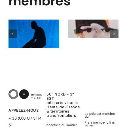
membres
raw
Obsession
ée
50° NORD – 3°
EST
pôle arts visuels
Hauts-de-France
APPELEZ-NOUS
& territoires
Le pôle est membre
transfrontaliers
du
+ 33 (0)6 07 31 14
/ is a member of
/
is
51
bénéficie du soutien
lid
van