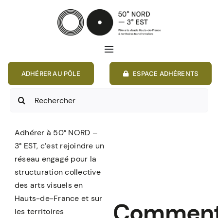
Passer
au
contenu
Toggle
Navigation
ADHÉRER AU PÔLE
ESPACE ADHÉRENTS
ACCUEIL
Rechercher:
ACTIONS
Adhérer à 50° NORD –
MEMBRES
3° EST, c’est rejoindre un
réseau engagé pour la
ANNONCES
structuration collective
des arts visuels en
Hauts-de-France et sur
RESSOURCES
Commen
les territoires