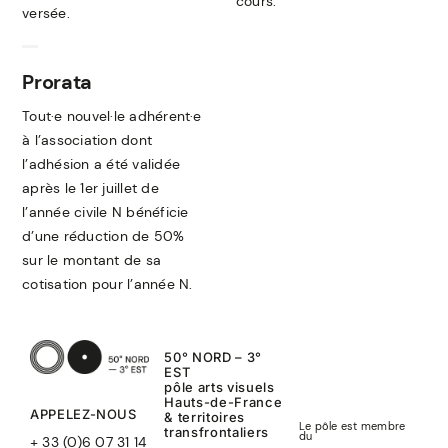
cours.
versée.
Prorata
Tout·e nouvel·le adhérent·e
à l’association dont
l’adhésion a été validée
après le 1er juillet de
l’année civile N bénéficie
d’une réduction de 50%
sur le montant de sa
cotisation pour l’année N.
50° NORD – 3°
EST
pôle arts visuels
Hauts-de-France
APPELEZ-NOUS
& territoires
Le pôle est membre
transfrontaliers
du
+ 33 (0)6 07 31 14