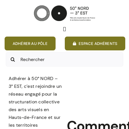
Passer
au
contenu
Toggle
Navigation
ADHÉRER AU PÔLE
ESPACE ADHÉRENTS
ACCUEIL
Rechercher:
ACTIONS
Adhérer à 50° NORD –
MEMBRES
3° EST, c’est rejoindre un
réseau engagé pour la
ANNONCES
structuration collective
des arts visuels en
Hauts-de-France et sur
RESSOURCES
Commen
les territoires