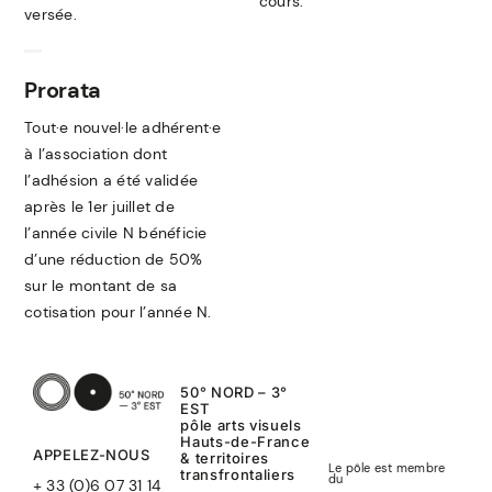
cours.
versée.
Prorata
Tout·e nouvel·le adhérent·e
à l’association dont
l’adhésion a été validée
après le 1er juillet de
l’année civile N bénéficie
d’une réduction de 50%
sur le montant de sa
cotisation pour l’année N.
50° NORD – 3°
EST
pôle arts visuels
Hauts-de-France
APPELEZ-NOUS
& territoires
Le pôle est membre
transfrontaliers
du
+ 33 (0)6 07 31 14