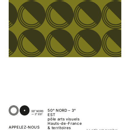
50° NORD – 3°
EST
pôle arts visuels
Hauts-de-France
APPELEZ-NOUS
& territoires