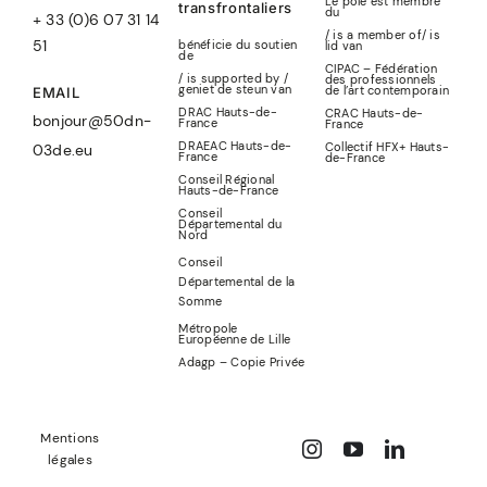
Le pôle est membre
transfrontaliers
du
+ 33 (0)6 07 31 14
/ is a member of
/
is
51
bénéficie du soutien
lid
van
de
CIPAC – Fédération
/ is supported by /
des professionnels
geniet de steun van
de l’art contemporain
EMAIL
DRAC Hauts-de-
CRAC Hauts-de-
bonjour@50dn-
France
France
DRAEAC Hauts-de-
Collectif HFX+ Hauts-
03de.eu
France
de-France
Conseil Régional
Hauts-de-France
Conseil
Départemental du
Nord
Conseil
Départemental de la
Somme
Métropole
Européenne de Lille
Adagp – Copie Privée
Mentions
légales