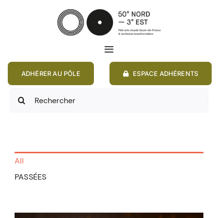
Passer
au
contenu
Toggle
Navigation
ADHÉRER AU PÔLE
ESPACE ADHÉRENTS
ACCUEIL
Rechercher:
ACTIONS
MEMBRES
All
ANNONCES
PASSÉES
RESSOURCES