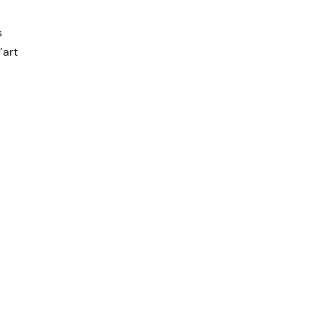
s
’art