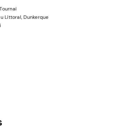
-Tournai
u Littoral, Dunkerque
i
s