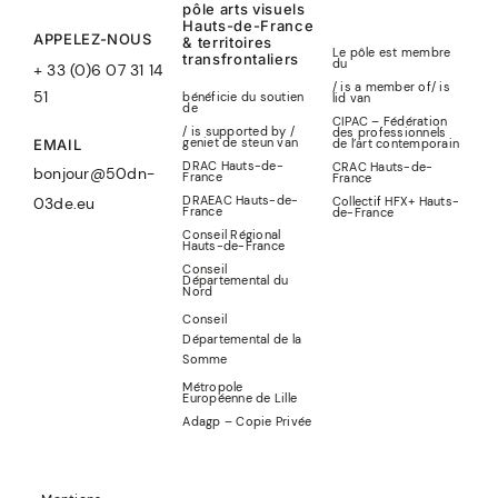
pôle arts visuels
Hauts-de-France
APPELEZ-NOUS
& territoires
Le pôle est membre
transfrontaliers
du
+ 33 (0)6 07 31 14
/ is a member of
/
is
51
bénéficie du soutien
lid
van
de
CIPAC – Fédération
/ is supported by /
des professionnels
geniet de steun van
de l’art contemporain
EMAIL
DRAC Hauts-de-
CRAC Hauts-de-
bonjour@50dn-
France
France
DRAEAC Hauts-de-
Collectif HFX+ Hauts-
03de.eu
France
de-France
Conseil Régional
Hauts-de-France
Conseil
Départemental du
Nord
Conseil
Départemental de la
Somme
Métropole
Européenne de Lille
Adagp – Copie Privée