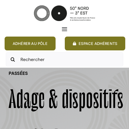
Passer
au
contenu
Toggle
Navigation
ADHÉRER AU PÔLE
ESPACE ADHÉRENTS
ACCUEIL
Rechercher:
ACTIONS
PASSÉES
MEMBRES
Adage & dispositifs
ANNONCES
RESSOURCES