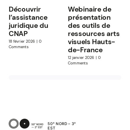
Découvrir
Webinaire de
l’assistance
présentation
juridique du
des outils de
CNAP
ressources arts
visuels Hauts-
18 février 2026
|
0
8
Comments
de-France
12 janvier 2026
|
0
Comments
50° NORD – 3°
EST