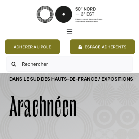
Passer
au
contenu
Toggle
Navigation
ADHÉRER AU PÔLE
ESPACE ADHÉRENTS
ACCUEIL
Rechercher:
ACTIONS
DANS LE SUD DES HAUTS-DE-FRANCE / EXPOSITIONS
MEMBRES
Arachnéen
ANNONCES
RESSOURCES