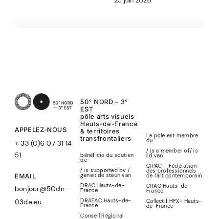
25 juin 2026
50° NORD – 3°
EST
pôle arts visuels
Hauts-de-France
APPELEZ-NOUS
& territoires
Le pôle est membre
transfrontaliers
du
+ 33 (0)6 07 31 14
/ is a member of
/
is
51
bénéficie du soutien
lid
van
de
CIPAC – Fédération
/ is supported by /
des professionnels
geniet de steun van
de l’art contemporain
EMAIL
DRAC Hauts-de-
CRAC Hauts-de-
bonjour@50dn-
France
France
DRAEAC Hauts-de-
Collectif HFX+ Hauts-
03de.eu
France
de-France
Conseil Régional