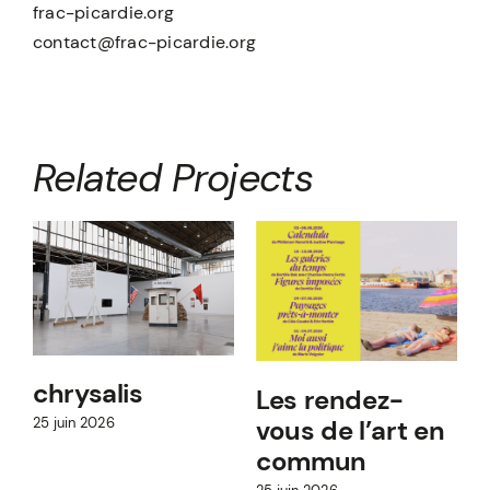
frac-picardie.org
contact@frac-picardie.org
Related Projects
chrysalis
Les rendez-
vous de l’art en
25 juin 2026
commun
9