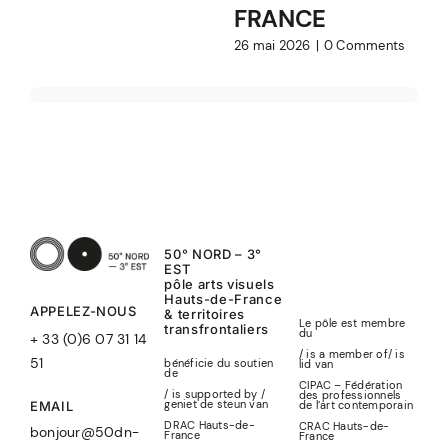
FRANCE
26 mai 2026
|
0 Comments
50° NORD – 3°
EST
pôle arts visuels
Hauts-de-France
APPELEZ-NOUS
& territoires
Le pôle est membre
transfrontaliers
du
+ 33 (0)6 07 31 14
/ is a member of
/
is
51
bénéficie du soutien
lid
van
de
CIPAC – Fédération
/ is supported by /
des professionnels
geniet de steun van
de l’art contemporain
EMAIL
DRAC Hauts-de-
CRAC Hauts-de-
bonjour@50dn-
France
France