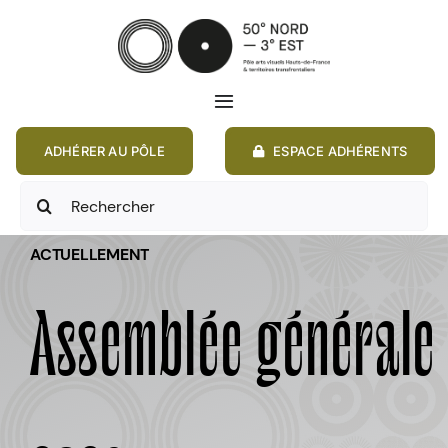
Passer
au
contenu
Toggle
Navigation
ADHÉRER AU PÔLE
ESPACE ADHÉRENTS
ACCUEIL
Rechercher:
ACTIONS
ACTUELLEMENT
MEMBRES
Assemblée générale
ANNONCES
RESSOURCES