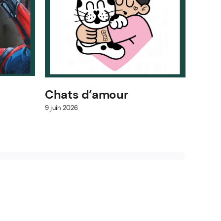
Mess
9 juin 2
Chats d’amour
9 juin 2026