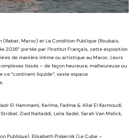
(Rabat, Maroc) et La Condition Publique (Roubaix,
e 2026” portée par l’Institut Français, cette exposition
 lié·es de manière intime ou artistique au Maroc. Leurs
complexes tissés – de façon heureuse, malheureuse ou
e ce “continent liquide”, vaste espace
e.
 Badr El Hammami, Karima, Fadma & Allal El Karmoudi,
röbel, Ziad Naitaddi, Leila Sadel, Sarah Van Melick,
n Publique), Elisabeth Piskernik (Le Cube –