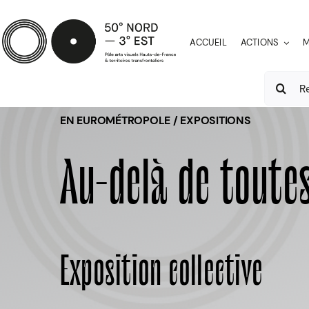
Passer
au
ACCUEIL
ACTIONS
M
contenu
Recherch
EN EUROMÉTROPOLE / EXPOSITIONS
Au-delà de toute
Exposition collective