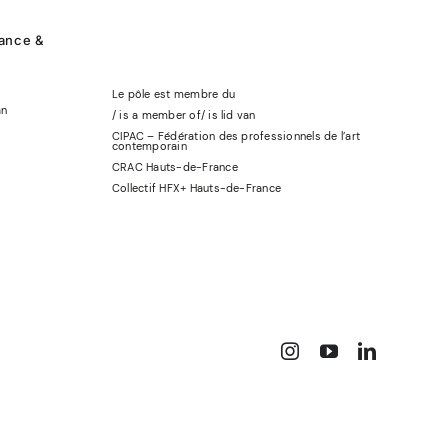
rance &
Le pôle est membre du
an
/ is a member of
/
is lid
van
CIPAC – Fédération des professionnels de l’art
contemporain
CRAC Hauts-de-France
Collectif HFX+ Hauts-de-France