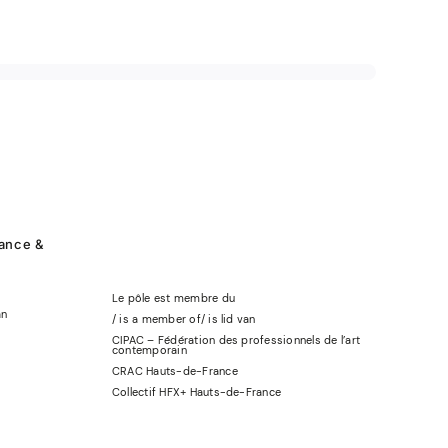
rance &
Le pôle est membre du
an
/ is a member of
/
is lid
van
CIPAC – Fédération des professionnels de l’art
contemporain
CRAC Hauts-de-France
Collectif HFX+ Hauts-de-France