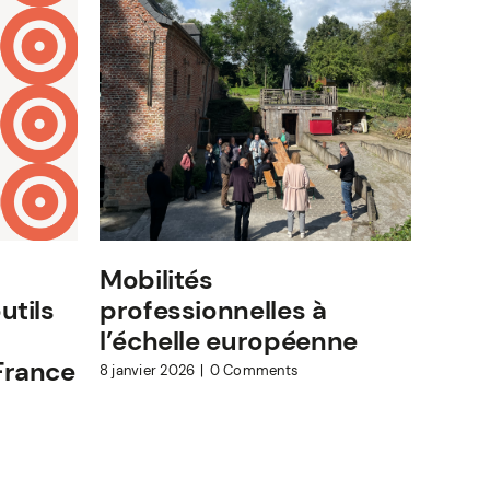
Mobilités
Ense
utils
professionnelles à
acteu
l’échelle européenne
comm
France
ense
8 janvier 2026
|
0 Comments
6 janvie