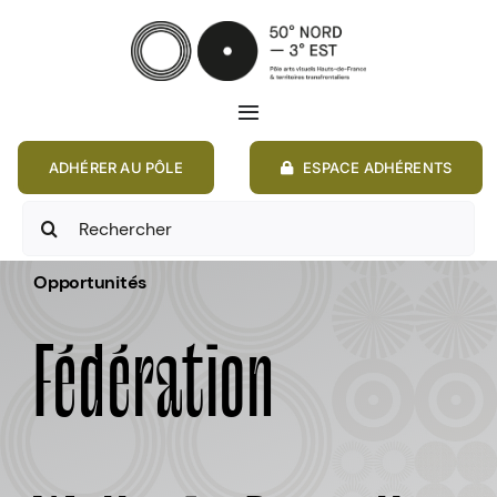
Passer
au
contenu
Toggle
Navigation
ADHÉRER AU PÔLE
ESPACE ADHÉRENTS
ACCUEIL
Rechercher:
ACTIONS
Opportunités
MEMBRES
Fédération
ANNONCES
RESSOURCES