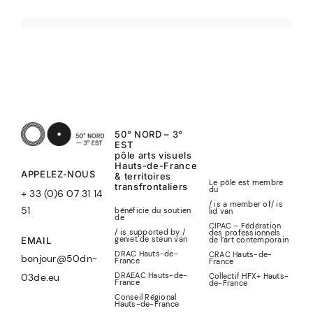
50° NORD – 3°
EST
pôle arts visuels
Hauts-de-France
APPELEZ-NOUS
& territoires
Le pôle est membre
transfrontaliers
du
+ 33 (0)6 07 31 14
/ is a member of
/
is
51
bénéficie du soutien
lid
van
de
CIPAC – Fédération
/ is supported by /
des professionnels
geniet de steun van
de l’art contemporain
EMAIL
DRAC Hauts-de-
CRAC Hauts-de-
bonjour@50dn-
France
France
DRAEAC Hauts-de-
Collectif HFX+ Hauts-
03de.eu
France
de-France
Conseil Régional
Hauts-de-France