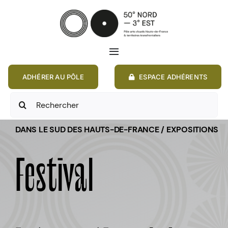
Passer
au
contenu
Toggle
Navigation
ADHÉRER AU PÔLE
ESPACE ADHÉRENTS
ACCUEIL
Rechercher:
ACTIONS
DANS LE SUD DES HAUTS-DE-FRANCE / EXPOSITIONS
MEMBRES
Festival
ANNONCES
RESSOURCES