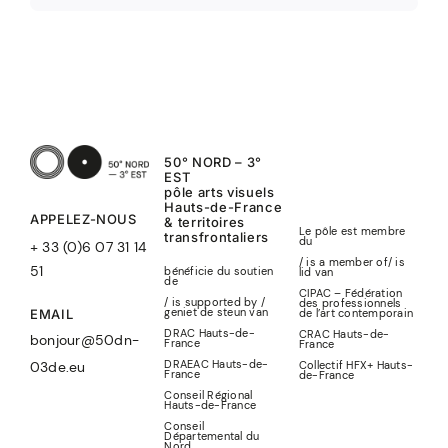
50° NORD – 3°
EST
pôle arts visuels
Hauts-de-France
APPELEZ-NOUS
& territoires
Le pôle est membre
transfrontaliers
du
+ 33 (0)6 07 31 14
/ is a member of
/
is
51
bénéficie du soutien
lid
van
de
CIPAC – Fédération
/ is supported by /
des professionnels
geniet de steun van
de l’art contemporain
EMAIL
DRAC Hauts-de-
CRAC Hauts-de-
bonjour@50dn-
France
France
DRAEAC Hauts-de-
Collectif HFX+ Hauts-
03de.eu
France
de-France
Conseil Régional
Hauts-de-France
Conseil
Départemental du
Nord