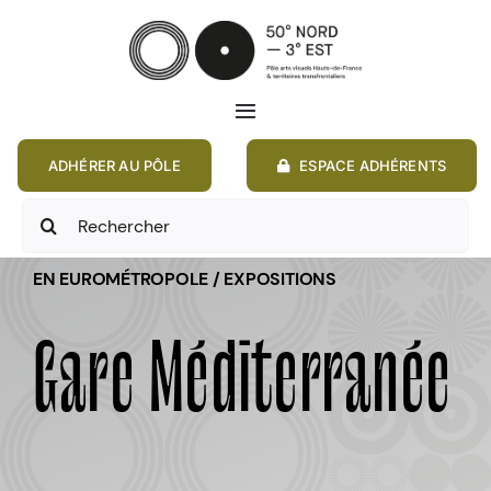
Passer
au
contenu
Toggle
Navigation
ADHÉRER AU PÔLE
ESPACE ADHÉRENTS
ACCUEIL
Rechercher:
ACTIONS
EN EUROMÉTROPOLE / EXPOSITIONS
MEMBRES
Gare Méditerranée
ANNONCES
RESSOURCES