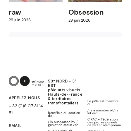
raw
Obsession
29 juin 2026
29 juin 2026
2
50° NORD – 3°
EST
pôle arts visuels
Hauts-de-France
APPELEZ-NOUS
& territoires
Le pôle est membre
transfrontaliers
du
+ 33 (0)6 07 31 14
/ is a member of
/
is
51
bénéficie du soutien
lid
van
de
CIPAC – Fédération
/ is supported by /
des professionnels
geniet de steun van
de l’art contemporain
EMAIL
DRAC Hauts-de-