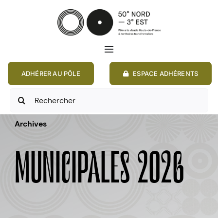
Passer
au
contenu
Toggle
Navigation
ADHÉRER AU PÔLE
ESPACE ADHÉRENTS
ACCUEIL
Rechercher:
ACTIONS
Archives
MEMBRES
MUNICIPALES 2026
ANNONCES
RESSOURCES