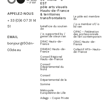
EST
pôle arts visuels
Hauts-de-France
APPELEZ-NOUS
& territoires
Le pôle est membre
transfrontaliers
du
+ 33 (0)6 07 31 14
/ is a member of
/
is
51
bénéficie du soutien
lid
van
de
CIPAC – Fédération
/ is supported by /
des professionnels
geniet de steun van
de l’art contemporain
EMAIL
DRAC Hauts-de-
CRAC Hauts-de-
bonjour@50dn-
France
France
DRAEAC Hauts-de-
Collectif HFX+ Hauts-
03de.eu
France
de-France
Conseil Régional
Hauts-de-France
Conseil
Départemental du
Nord
Conseil
Départemental de la
Somme
Métropole
Européenne de Lille
Adagp – Copie Privée