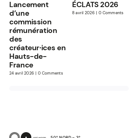
Lancement
ÉCLATS 2026
d’une
8 avril 2026
|
0 Comments
commission
rémunération
des
1
C
créateur·ices en
Hauts-de-
France
24 avril 2026
|
0 Comments
50° NORD – 3°