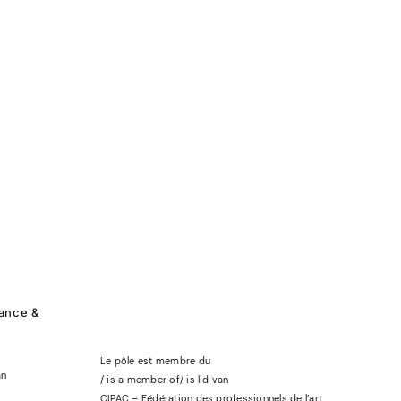
rance &
Le pôle est membre du
an
/ is a member of
/
is lid
van
CIPAC – Fédération des professionnels de l’art