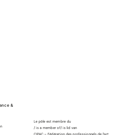
rance &
Le pôle est membre du
an
/ is a member of
/
is lid
van
CIPAC – Fédération des professionnels de l’art