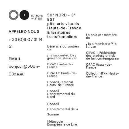
50° NORD – 3°
EST
pôle arts visuels
Hauts-de-France
APPELEZ-NOUS
& territoires
Le pôle est membre
transfrontaliers
du
+ 33 (0)6 07 31 14
/ is a member of
/
is
51
bénéficie du soutien
lid
van
de
CIPAC – Fédération
/ is supported by /
des professionnels
geniet de steun van
de l’art contemporain
EMAIL
DRAC Hauts-de-
CRAC Hauts-de-
bonjour@50dn-
France
France
DRAEAC Hauts-de-
Collectif HFX+ Hauts-
03de.eu
France
de-France
Conseil Régional
Hauts-de-France
Conseil
Départemental du
Nord
Conseil
Départemental de la
Somme
Métropole
Européenne de Lille