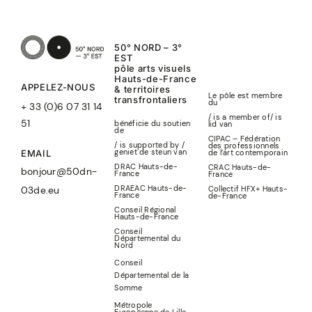
50° NORD – 3°
EST
pôle arts visuels
Hauts-de-France
APPELEZ-NOUS
& territoires
Le pôle est membre
transfrontaliers
du
+ 33 (0)6 07 31 14
/ is a member of
/
is
51
bénéficie du soutien
lid
van
de
CIPAC – Fédération
/ is supported by /
des professionnels
geniet de steun van
de l’art contemporain
EMAIL
DRAC Hauts-de-
CRAC Hauts-de-
bonjour@50dn-
France
France
DRAEAC Hauts-de-
Collectif HFX+ Hauts-
03de.eu
France
de-France
Conseil Régional
Hauts-de-France
Conseil
Départemental du
Nord
Conseil
Départemental de la
Somme
Métropole
Européenne de Lille