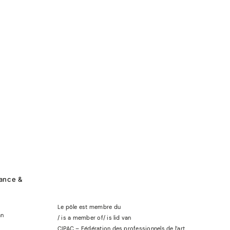
rance &
Le pôle est membre du
an
/ is a member of
/
is lid
van
CIPAC – Fédération des professionnels de l’art