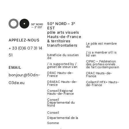
50° NORD – 3°
EST
pôle arts visuels
Hauts-de-France
APPELEZ-NOUS
& territoires
Le pôle est membre
transfrontaliers
du
+ 33 (0)6 07 31 14
/ is a member of
/
is
51
bénéficie du soutien
lid
van
de
CIPAC – Fédération
/ is supported by /
des professionnels
geniet de steun van
de l’art contemporain
EMAIL
DRAC Hauts-de-
CRAC Hauts-de-
bonjour@50dn-
France
France
DRAEAC Hauts-de-
Collectif HFX+ Hauts-
03de.eu
France
de-France
Conseil Régional
Hauts-de-France
Conseil
Départemental du
Nord
Conseil
Départemental de la
Somme