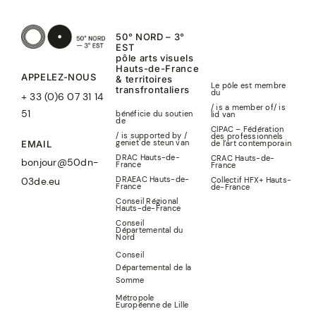
50° NORD – 3°
EST
pôle arts visuels
Hauts-de-France
APPELEZ-NOUS
& territoires
Le pôle est membre
transfrontaliers
du
+ 33 (0)6 07 31 14
/ is a member of
/
is
51
bénéficie du soutien
lid
van
de
CIPAC – Fédération
/ is supported by /
des professionnels
geniet de steun van
de l’art contemporain
EMAIL
DRAC Hauts-de-
CRAC Hauts-de-
bonjour@50dn-
France
France
DRAEAC Hauts-de-
Collectif HFX+ Hauts-
03de.eu
France
de-France
Conseil Régional
Hauts-de-France
Conseil
Départemental du
Nord
Conseil
Départemental de la
Somme
Métropole
Européenne de Lille