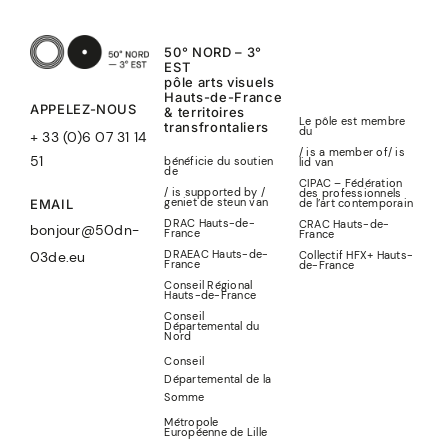
50° NORD – 3°
EST
pôle arts visuels
Hauts-de-France
APPELEZ-NOUS
& territoires
Le pôle est membre
transfrontaliers
du
+ 33 (0)6 07 31 14
/ is a member of
/
is
51
bénéficie du soutien
lid
van
de
CIPAC – Fédération
/ is supported by /
des professionnels
geniet de steun van
de l’art contemporain
EMAIL
DRAC Hauts-de-
CRAC Hauts-de-
bonjour@50dn-
France
France
DRAEAC Hauts-de-
Collectif HFX+ Hauts-
03de.eu
France
de-France
Conseil Régional
Hauts-de-France
Conseil
Départemental du
Nord
Conseil
Départemental de la
Somme
Métropole
Européenne de Lille