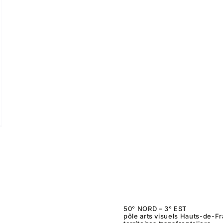
50° NORD – 3° EST
pôle arts visuels Hauts-de-F