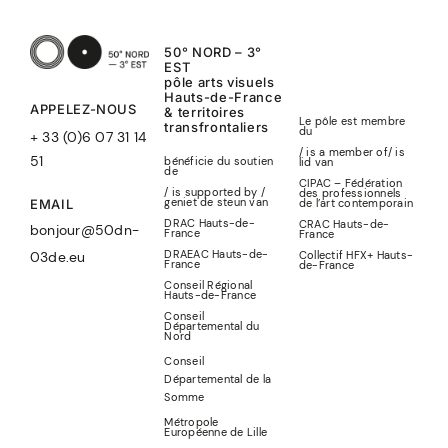
50° NORD – 3°
EST
pôle arts visuels
Hauts-de-France
APPELEZ-NOUS
& territoires
Le pôle est membre
transfrontaliers
du
+ 33 (0)6 07 31 14
/ is a member of
/
is
51
bénéficie du soutien
lid
van
de
CIPAC – Fédération
/ is supported by /
des professionnels
geniet de steun van
de l’art contemporain
EMAIL
DRAC Hauts-de-
CRAC Hauts-de-
bonjour@50dn-
France
France
DRAEAC Hauts-de-
Collectif HFX+ Hauts-
03de.eu
France
de-France
Conseil Régional
Hauts-de-France
Conseil
Départemental du
Nord
Conseil
Départemental de la
Somme
Métropole
Européenne de Lille