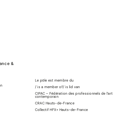
rance &
Le pôle est membre du
an
/ is a member of
/
is lid
van
CIPAC – Fédération des professionnels de l’art
contemporain
CRAC Hauts-de-France
Collectif HFX+ Hauts-de-France