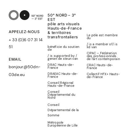
50° NORD – 3°
EST
pôle arts visuels
Hauts-de-France
APPELEZ-NOUS
& territoires
Le pôle est membre
transfrontaliers
du
+ 33 (0)6 07 31 14
/ is a member of
/
is
51
bénéficie du soutien
lid
van
de
CIPAC – Fédération
/ is supported by /
des professionnels
geniet de steun van
de l’art contemporain
EMAIL
DRAC Hauts-de-
CRAC Hauts-de-
bonjour@50dn-
France
France
DRAEAC Hauts-de-
Collectif HFX+ Hauts-
03de.eu
France
de-France
Conseil Régional
Hauts-de-France
Conseil
Départemental du
Nord
Conseil
Départemental de la
Somme
Métropole
Européenne de Lille