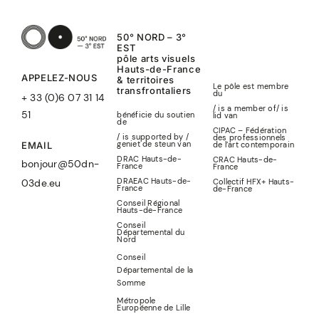
50° NORD – 3°
EST
pôle arts visuels
Hauts-de-France
APPELEZ-NOUS
& territoires
Le pôle est membre
transfrontaliers
du
+ 33 (0)6 07 31 14
/ is a member of
/
is
51
bénéficie du soutien
lid
van
de
CIPAC – Fédération
/ is supported by /
des professionnels
geniet de steun van
de l’art contemporain
EMAIL
DRAC Hauts-de-
CRAC Hauts-de-
bonjour@50dn-
France
France
DRAEAC Hauts-de-
Collectif HFX+ Hauts-
03de.eu
France
de-France
Conseil Régional
Hauts-de-France
Conseil
Départemental du
Nord
Conseil
Départemental de la
Somme
Métropole
Européenne de Lille