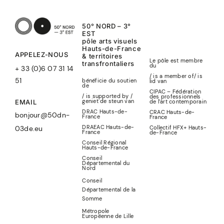
50° NORD – 3°
EST
pôle arts visuels
Hauts-de-France
APPELEZ-NOUS
& territoires
Le pôle est membre
transfrontaliers
du
+ 33 (0)6 07 31 14
/ is a member of
/
is
51
bénéficie du soutien
lid
van
de
CIPAC – Fédération
/ is supported by /
des professionnels
geniet de steun van
de l’art contemporain
EMAIL
DRAC Hauts-de-
CRAC Hauts-de-
bonjour@50dn-
France
France
DRAEAC Hauts-de-
Collectif HFX+ Hauts-
03de.eu
France
de-France
Conseil Régional
Hauts-de-France
Conseil
Départemental du
Nord
Conseil
Départemental de la
Somme
Métropole
Européenne de Lille