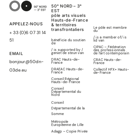
50° NORD – 3°
EST
pôle arts visuels
Hauts-de-France
APPELEZ-NOUS
& territoires
Le pôle est membre
transfrontaliers
du
+ 33 (0)6 07 31 14
/ is a member of
/
is
51
bénéficie du soutien
lid
van
de
CIPAC – Fédération
/ is supported by /
des professionnels
geniet de steun van
de l’art contemporain
EMAIL
DRAC Hauts-de-
CRAC Hauts-de-
bonjour@50dn-
France
France
DRAEAC Hauts-de-
Collectif HFX+ Hauts-
03de.eu
France
de-France
Conseil Régional
Hauts-de-France
Conseil
Départemental du
Nord
Conseil
Départemental de la
Somme
Métropole
Européenne de Lille
Adagp – Copie Privée