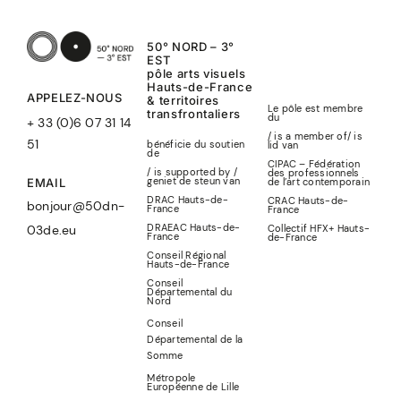
50° NORD – 3°
EST
pôle arts visuels
Hauts-de-France
APPELEZ-NOUS
& territoires
Le pôle est membre
transfrontaliers
du
+ 33 (0)6 07 31 14
/ is a member of
/
is
51
bénéficie du soutien
lid
van
de
CIPAC – Fédération
/ is supported by /
des professionnels
geniet de steun van
de l’art contemporain
EMAIL
DRAC Hauts-de-
CRAC Hauts-de-
bonjour@50dn-
France
France
DRAEAC Hauts-de-
Collectif HFX+ Hauts-
03de.eu
France
de-France
Conseil Régional
Hauts-de-France
Conseil
Départemental du
Nord
Conseil
Départemental de la
Somme
Métropole
Européenne de Lille