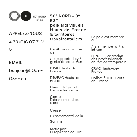
50° NORD – 3°
EST
pôle arts visuels
Hauts-de-France
APPELEZ-NOUS
& territoires
Le pôle est membre
transfrontaliers
du
+ 33 (0)6 07 31 14
/ is a member of
/
is
51
bénéficie du soutien
lid
van
de
CIPAC – Fédération
/ is supported by /
des professionnels
geniet de steun van
de l’art contemporain
EMAIL
DRAC Hauts-de-
CRAC Hauts-de-
bonjour@50dn-
France
France
DRAEAC Hauts-de-
Collectif HFX+ Hauts-
03de.eu
France
de-France
Conseil Régional
Hauts-de-France
Conseil
Départemental du
Nord
Conseil
Départemental de la
Somme
Métropole
Européenne de Lille