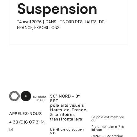
Suspension
24 avril 2026
|
DANS LE NORD DES HAUTS-DE-
FRANCE
,
EXPOSITIONS
50° NORD – 3°
EST
pôle arts visuels
Hauts-de-France
APPELEZ-NOUS
& territoires
Le pôle est membre
transfrontaliers
du
+ 33 (0)6 07 31 14
/ is a member of
/
is
51
bénéficie du soutien
lid
van
de
CIPAC – Fédération