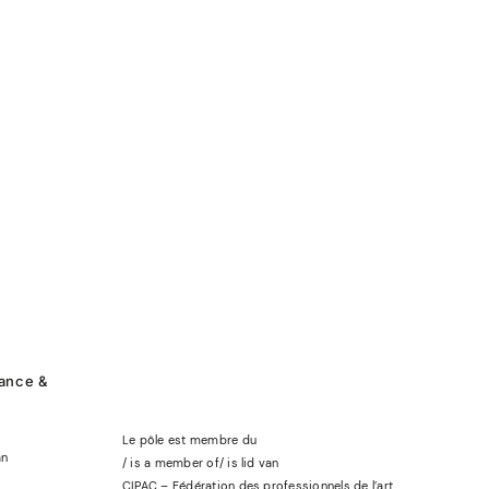
rance &
Le pôle est membre du
an
/ is a member of
/
is lid
van
CIPAC – Fédération des professionnels de l’art