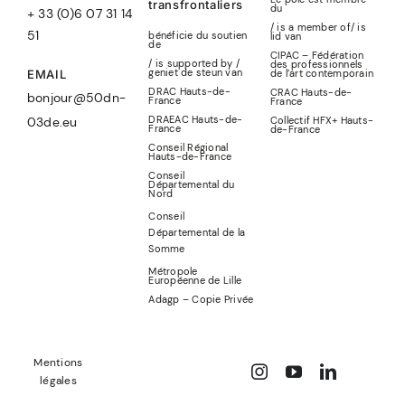
transfrontaliers
du
+ 33 (0)6 07 31 14
/ is a member of
/
is
51
bénéficie du soutien
lid
van
de
CIPAC – Fédération
/ is supported by /
des professionnels
geniet de steun van
de l’art contemporain
EMAIL
DRAC Hauts-de-
CRAC Hauts-de-
bonjour@50dn-
France
France
DRAEAC Hauts-de-
Collectif HFX+ Hauts-
03de.eu
France
de-France
Conseil Régional
Hauts-de-France
Conseil
Départemental du
Nord
Conseil
Départemental de la
Somme
Métropole
Européenne de Lille
Adagp – Copie Privée
Mentions
légales