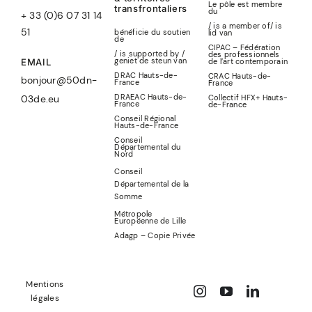
Le pôle est membre
transfrontaliers
du
+ 33 (0)6 07 31 14
/ is a member of
/
is
51
bénéficie du soutien
lid
van
de
CIPAC – Fédération
/ is supported by /
des professionnels
geniet de steun van
de l’art contemporain
EMAIL
DRAC Hauts-de-
CRAC Hauts-de-
bonjour@50dn-
France
France
DRAEAC Hauts-de-
Collectif HFX+ Hauts-
03de.eu
France
de-France
Conseil Régional
Hauts-de-France
Conseil
Départemental du
Nord
Conseil
Départemental de la
Somme
Métropole
Européenne de Lille
Adagp – Copie Privée
Mentions
légales