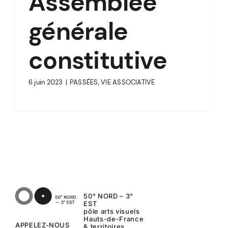
Assemblée
générale
constitutive
6 juin 2023
|
PASSÉES
,
VIE ASSOCIATIVE
50° NORD – 3°
EST
pôle arts visuels
Hauts-de-France
APPELEZ-NOUS
& territoires