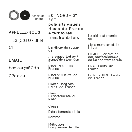
50° NORD – 3°
EST
pôle arts visuels
Hauts-de-France
APPELEZ-NOUS
& territoires
Le pôle est membre
transfrontaliers
du
+ 33 (0)6 07 31 14
/ is a member of
/
is
51
bénéficie du soutien
lid
van
de
CIPAC – Fédération
/ is supported by /
des professionnels
geniet de steun van
de l’art contemporain
EMAIL
DRAC Hauts-de-
CRAC Hauts-de-
bonjour@50dn-
France
France
DRAEAC Hauts-de-
Collectif HFX+ Hauts-
03de.eu
France
de-France
Conseil Régional
Hauts-de-France
Conseil
Départemental du
Nord
Conseil
Départemental de la
Somme
Métropole
Européenne de Lille