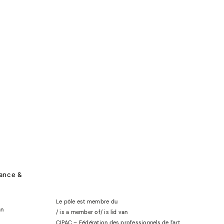
rance &
Le pôle est membre du
an
/ is a member of
/
is lid
van
CIPAC – Fédération des professionnels de l’art