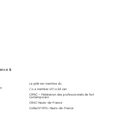
rance &
Le pôle est membre du
an
/ is a member of
/
is lid
van
CIPAC – Fédération des professionnels de l’art
contemporain
CRAC Hauts-de-France
Collectif HFX+ Hauts-de-France