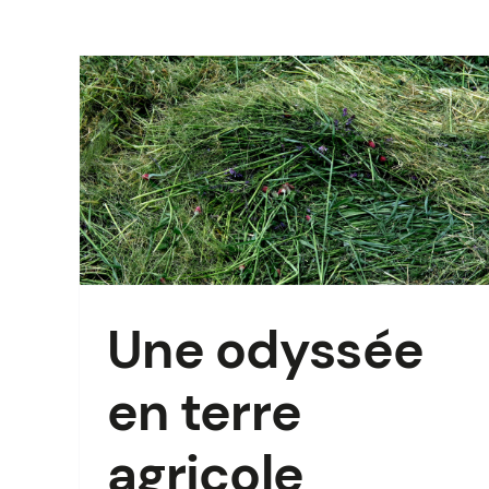
e
Une odyssée
en terre
agricole