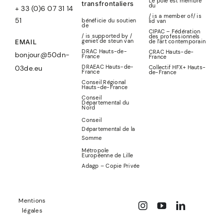
Le pôle est membre
transfrontaliers
du
+ 33 (0)6 07 31 14
/ is a member of
/
is
51
bénéficie du soutien
lid
van
de
CIPAC – Fédération
/ is supported by /
des professionnels
geniet de steun van
de l’art contemporain
EMAIL
DRAC Hauts-de-
CRAC Hauts-de-
bonjour@50dn-
France
France
DRAEAC Hauts-de-
Collectif HFX+ Hauts-
03de.eu
France
de-France
Conseil Régional
Hauts-de-France
Conseil
Départemental du
Nord
Conseil
Départemental de la
Somme
Métropole
Européenne de Lille
Adagp – Copie Privée
Mentions
légales