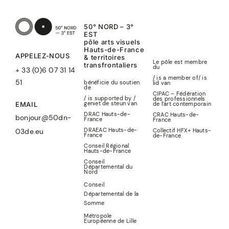
50° NORD – 3°
EST
pôle arts visuels
Hauts-de-France
APPELEZ-NOUS
& territoires
Le pôle est membre
transfrontaliers
du
+ 33 (0)6 07 31 14
/ is a member of
/
is
51
bénéficie du soutien
lid
van
de
CIPAC – Fédération
/ is supported by /
des professionnels
geniet de steun van
de l’art contemporain
EMAIL
DRAC Hauts-de-
CRAC Hauts-de-
bonjour@50dn-
France
France
DRAEAC Hauts-de-
Collectif HFX+ Hauts-
03de.eu
France
de-France
Conseil Régional
Hauts-de-France
Conseil
Départemental du
Nord
Conseil
Départemental de la
Somme
Métropole
Européenne de Lille