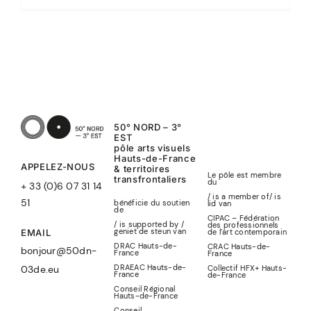
50° NORD – 3°
EST
pôle arts visuels
Hauts-de-France
APPELEZ-NOUS
& territoires
Le pôle est membre
transfrontaliers
du
+ 33 (0)6 07 31 14
/ is a member of
/
is
51
bénéficie du soutien
lid
van
de
CIPAC – Fédération
/ is supported by /
des professionnels
geniet de steun van
de l’art contemporain
EMAIL
DRAC Hauts-de-
CRAC Hauts-de-
bonjour@50dn-
France
France
DRAEAC Hauts-de-
Collectif HFX+ Hauts-
03de.eu
France
de-France
Conseil Régional
Hauts-de-France
Conseil