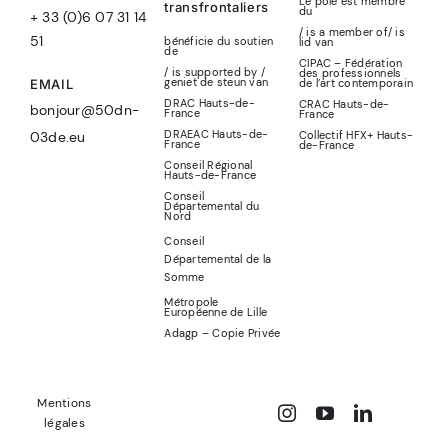
Le pôle est membre
transfrontaliers
du
+ 33 (0)6 07 31 14
/ is a member of
/
is
51
bénéficie du soutien
lid
van
de
CIPAC – Fédération
/ is supported by /
des professionnels
geniet de steun van
de l’art contemporain
EMAIL
DRAC Hauts-de-
CRAC Hauts-de-
bonjour@50dn-
France
France
DRAEAC Hauts-de-
Collectif HFX+ Hauts-
03de.eu
France
de-France
Conseil Régional
Hauts-de-France
Conseil
Départemental du
Nord
Conseil
Départemental de la
Somme
Métropole
Européenne de Lille
Adagp – Copie Privée
Mentions
légales