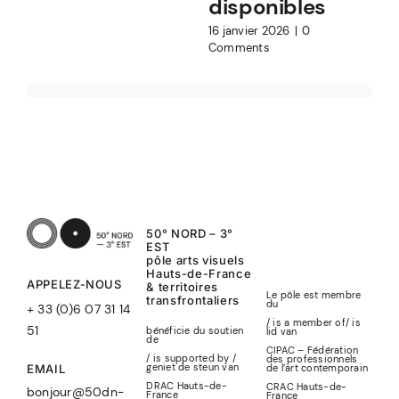
disponibles
16 janvier 2026
|
0
Comments
50° NORD – 3°
EST
pôle arts visuels
Hauts-de-France
APPELEZ-NOUS
& territoires
Le pôle est membre
transfrontaliers
du
+ 33 (0)6 07 31 14
/ is a member of
/
is
51
bénéficie du soutien
lid
van
de
CIPAC – Fédération
/ is supported by /
des professionnels
geniet de steun van
de l’art contemporain
EMAIL
DRAC Hauts-de-
CRAC Hauts-de-
bonjour@50dn-
France
France