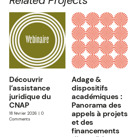
Related Projects
Découvrir
Adage &
l’assistance
dispositifs
juridique du
académiques :
CNAP
Panorama des
appels à projets
18 février 2026
|
0
Comments
et des
financements
1
C