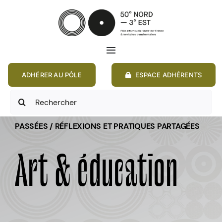
Passer
au
contenu
Toggle
Navigation
ADHÉRER AU PÔLE
ESPACE ADHÉRENTS
ACCUEIL
Rechercher:
ACTIONS
PASSÉES / RÉFLEXIONS ET PRATIQUES PARTAGÉES
MEMBRES
Art & éducation
ANNONCES
RESSOURCES