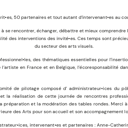
rit•es, 50 partenaires et tout autant d’intervenant•es au cou
sir à se rencontrer, échanger, débattre et mieux comprendre 
alité des interventions des invité•es. Ces temps sont précie
du secteur des arts visuels.
essionnel•les, des thématiques essentielles pour l’inserti
 l’artiste en France et en Belgique, l’écoresponsabilité dans
omité de pilotage composé d’ administrateur•ices du pôl
 et la réalisation de cette journée de rencontres professi
a préparation et la modération des tables rondes. Merci 
rieure des Arts pour son accueil et son accompagnement lo
trateur•ices, intervenant•es et partenaires : Anne-Catherine