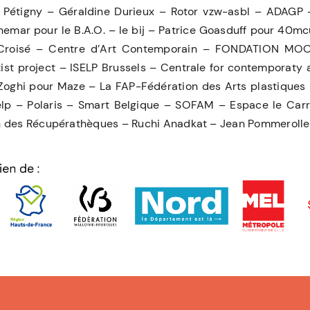
 Pétigny – Géraldine Durieux – Rotor vzw-asbl – ADAGP –
hemar pour le B.A.O. – le bij – Patrice Goasduff pour 40m
 Croisé – Centre d’Art Contemporain – FONDATION MOO
rtist project – ISELP Brussels – Centrale for contemporaty 
-Zoghi pour Maze – La FAP-Fédération des Arts plastiques 
lp – Polaris – Smart Belgique – SOFAM – Espace le Carré 
 des Récupérathèques – Ruchi Anadkat – Jean Pommerolle 