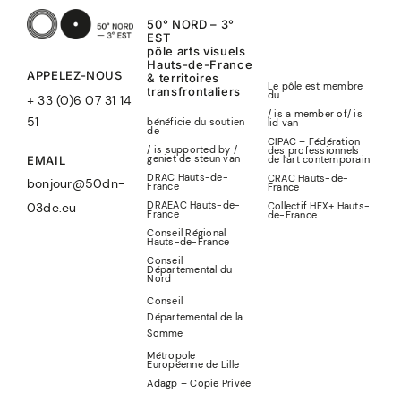
50° NORD – 3°
EST
pôle arts visuels
Hauts-de-France
APPELEZ-NOUS
& territoires
Le pôle est membre
transfrontaliers
du
+ 33 (0)6 07 31 14
/ is a member of
/
is
51
bénéficie du soutien
lid
van
de
CIPAC – Fédération
/ is supported by /
des professionnels
geniet de steun van
de l’art contemporain
EMAIL
DRAC Hauts-de-
CRAC Hauts-de-
bonjour@50dn-
France
France
DRAEAC Hauts-de-
Collectif HFX+ Hauts-
03de.eu
France
de-France
Conseil Régional
Hauts-de-France
Conseil
Départemental du
Nord
Conseil
Départemental de la
Somme
Métropole
Européenne de Lille
Adagp – Copie Privée