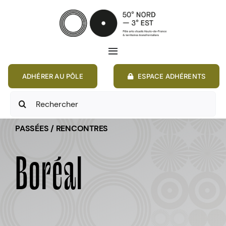
Passer
au
contenu
Toggle
Navigation
ADHÉRER AU PÔLE
ESPACE ADHÉRENTS
ACCUEIL
Rechercher:
ACTIONS
PASSÉES / RENCONTRES
MEMBRES
Boréal
ANNONCES
RESSOURCES