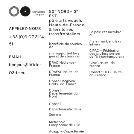
50° NORD – 3°
EST
pôle arts visuels
Hauts-de-France
APPELEZ-NOUS
& territoires
Le pôle est membre
transfrontaliers
du
+ 33 (0)6 07 31 14
/ is a member of
/
is
51
bénéficie du soutien
lid
van
de
CIPAC – Fédération
/ is supported by /
des professionnels
geniet de steun van
de l’art contemporain
EMAIL
DRAC Hauts-de-
CRAC Hauts-de-
bonjour@50dn-
France
France
DRAEAC Hauts-de-
Collectif HFX+ Hauts-
03de.eu
France
de-France
Conseil Régional
Hauts-de-France
Conseil
Départemental du
Nord
Conseil
Départemental de la
Somme
Métropole
Européenne de Lille
Adagp – Copie Privée