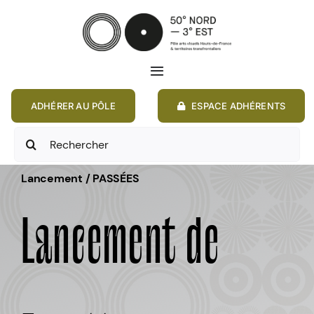
Passer
au
contenu
Toggle
Navigation
ADHÉRER AU PÔLE
ESPACE ADHÉRENTS
ACCUEIL
Rechercher:
ACTIONS
Lancement / PASSÉES
MEMBRES
Lancement de
ANNONCES
RESSOURCES